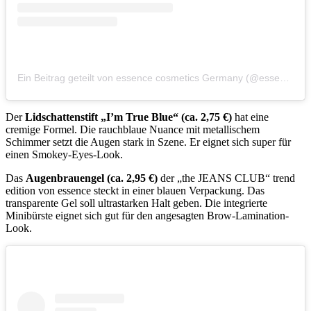
Ein Beitrag geteilt von essence cosmetics Germany (@essence.cosmetics.germany)
Der
Lidschattenstift „I’m True Blue“ (ca. 2,75 €)
hat eine
cremige Formel. Die rauchblaue Nuance mit metallischem
Schimmer setzt die Augen stark in Szene. Er eignet sich super für
einen Smokey-Eyes-Look.
Das
Augenbrauengel (ca. 2,95 €)
der „the JEANS CLUB“ trend
edition von essence steckt in einer blauen Verpackung. Das
transparente Gel soll ultrastarken Halt geben. Die integrierte
Minibürste eignet sich gut für den angesagten Brow-Lamination-
Look.