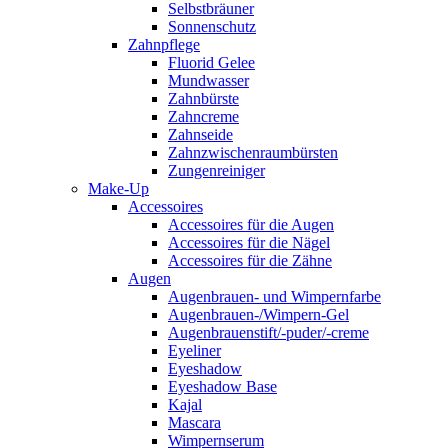
Selbstbräuner
Sonnenschutz
Zahnpflege
Fluorid Gelee
Mundwasser
Zahnbürste
Zahncreme
Zahnseide
Zahnzwischenraumbürsten
Zungenreiniger
Make-Up
Accessoires
Accessoires für die Augen
Accessoires für die Nägel
Accessoires für die Zähne
Augen
Augenbrauen- und Wimpernfarbe
Augenbrauen-/Wimpern-Gel
Augenbrauenstift/-puder/-creme
Eyeliner
Eyeshadow
Eyeshadow Base
Kajal
Mascara
Wimpernserum