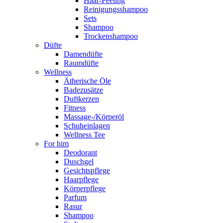
Haar-Peeling
Reinigungsshampoo
Sets
Shampoo
Trockenshampoo
Düfte
Damendüfte
Raumdüfte
Wellness
Ätherische Öle
Badezusätze
Duftkerzen
Fitness
Massage-/Körperöl
Schuheinlagen
Wellness Tee
For him
Deodorant
Duschgel
Gesichtspflege
Haarpflege
Körperpflege
Parfum
Rasur
Shampoo