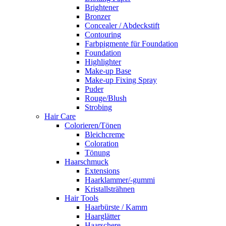
Brightener
Bronzer
Concealer / Abdeckstift
Contouring
Farbpigmente für Foundation
Foundation
Highlighter
Make-up Base
Make-up Fixing Spray
Puder
Rouge/Blush
Strobing
Hair Care
Colorieren/Tönen
Bleichcreme
Coloration
Tönung
Haarschmuck
Extensions
Haarklammer/-gummi
Kristallsträhnen
Hair Tools
Haarbürste / Kamm
Haarglätter
Haarschere