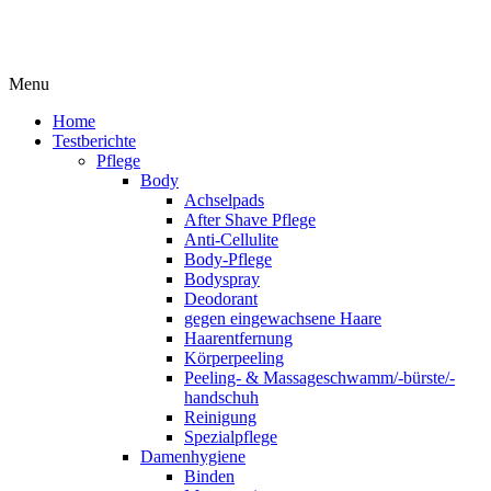
Menu
Home
Testberichte
Pflege
Body
Achselpads
After Shave Pflege
Anti-Cellulite
Body-Pflege
Bodyspray
Deodorant
gegen eingewachsene Haare
Haarentfernung
Körperpeeling
Peeling- & Massageschwamm/-bürste/-
handschuh
Reinigung
Spezialpflege
Damenhygiene
Binden