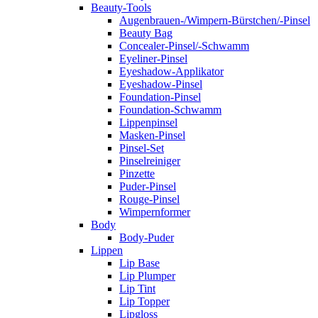
Beauty-Tools
Augenbrauen-/Wimpern-Bürstchen/-Pinsel
Beauty Bag
Concealer-Pinsel/-Schwamm
Eyeliner-Pinsel
Eyeshadow-Applikator
Eyeshadow-Pinsel
Foundation-Pinsel
Foundation-Schwamm
Lippenpinsel
Masken-Pinsel
Pinsel-Set
Pinselreiniger
Pinzette
Puder-Pinsel
Rouge-Pinsel
Wimpernformer
Body
Body-Puder
Lippen
Lip Base
Lip Plumper
Lip Tint
Lip Topper
Lipgloss