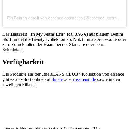
Ein Beitrag geteilt von essence cosmetics (@essence_cosmetics)
Der
Haarreif „In My Jeans Era“ (ca. 3,95 €)
aus blauem Denim-
Stoff rundet die Beauty-Kollektion ab. Nutzt ihn als Accessoire oder
zum Zurückhalten der Haare bei der Skincare oder beim
Schminken.
Verfügbarkeit
Die Produkte aus der „the JEANS CLUB“-Kollektion von essence
gibt es ab sofort online auf
dm.de
oder
rossmann.de
sowie in den
jeweiligen Filialen.
Dieser Artikel wurde verfasst
am 22. November 2025