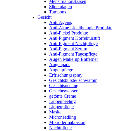
Menstruationstassen
Slipeinlagen
Tampons
Gesicht
Anti-Ageing
Anti-Akne Lichttherapie Produkte
Anti-Pickel Produkte
Anti-Pigment Korrekturstift
Anti-Pigment Nachtpflege
Anti-Pigment Serum
Anti-Pigment Tagespflege
Augen Make-up Entferner
Augenpads
Augenpflege
Erfrischungsspray
Gesichtsbürste/-schwamm
Gesichtspeeling
Gesichtswasser
getönte Creme
Lippenpeeling
Lippenpflege
Maske
Microneedling
Mikrodermabrasion
Nachtpflege