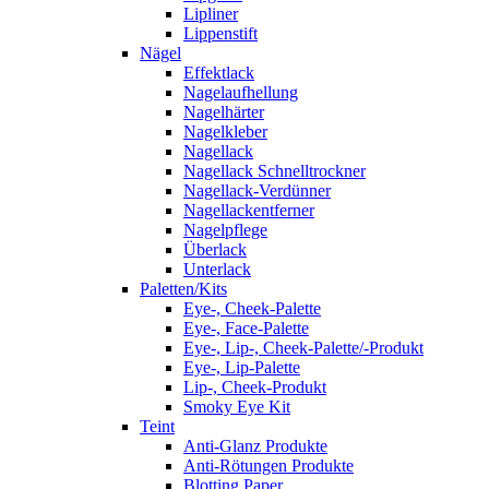
Lipliner
Lippenstift
Nägel
Effektlack
Nagelaufhellung
Nagelhärter
Nagelkleber
Nagellack
Nagellack Schnelltrockner
Nagellack-Verdünner
Nagellackentferner
Nagelpflege
Überlack
Unterlack
Paletten/Kits
Eye-, Cheek-Palette
Eye-, Face-Palette
Eye-, Lip-, Cheek-Palette/-Produkt
Eye-, Lip-Palette
Lip-, Cheek-Produkt
Smoky Eye Kit
Teint
Anti-Glanz Produkte
Anti-Rötungen Produkte
Blotting Paper