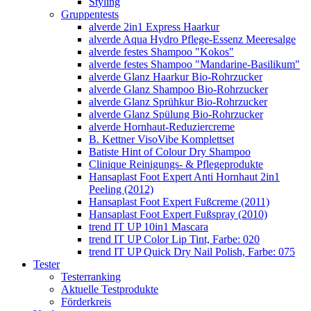
Styling
Gruppentests
alverde 2in1 Express Haarkur
alverde Aqua Hydro Pflege-Essenz Meeresalge
alverde festes Shampoo "Kokos"
alverde festes Shampoo "Mandarine-Basilikum"
alverde Glanz Haarkur Bio-Rohrzucker
alverde Glanz Shampoo Bio-Rohrzucker
alverde Glanz Sprühkur Bio-Rohrzucker
alverde Glanz Spülung Bio-Rohrzucker
alverde Hornhaut-Reduziercreme
B. Kettner VisoVibe Komplettset
Batiste Hint of Colour Dry Shampoo
Clinique Reinigungs- & Pflegeprodukte
Hansaplast Foot Expert Anti Hornhaut 2in1
Peeling (2012)
Hansaplast Foot Expert Fußcreme (2011)
Hansaplast Foot Expert Fußspray (2010)
trend IT UP 10in1 Mascara
trend IT UP Color Lip Tint, Farbe: 020
trend IT UP Quick Dry Nail Polish, Farbe: 075
Tester
Testerranking
Aktuelle Testprodukte
Förderkreis