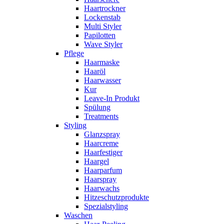
Haartrockner
Lockenstab
Multi Styler
Papilotten
Wave Styler
Pflege
Haarmaske
Haaröl
Haarwasser
Kur
Leave-In Produkt
Spülung
Treatments
Styling
Glanzspray
Haarcreme
Haarfestiger
Haargel
Haarparfum
Haarspray
Haarwachs
Hitzeschutzprodukte
Spezialstyling
Waschen