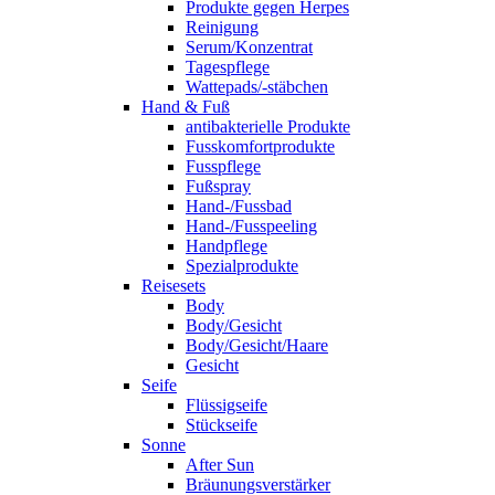
Produkte gegen Herpes
Reinigung
Serum/Konzentrat
Tagespflege
Wattepads/-stäbchen
Hand & Fuß
antibakterielle Produkte
Fusskomfortprodukte
Fusspflege
Fußspray
Hand-/Fussbad
Hand-/Fusspeeling
Handpflege
Spezialprodukte
Reisesets
Body
Body/Gesicht
Body/Gesicht/Haare
Gesicht
Seife
Flüssigseife
Stückseife
Sonne
After Sun
Bräunungsverstärker