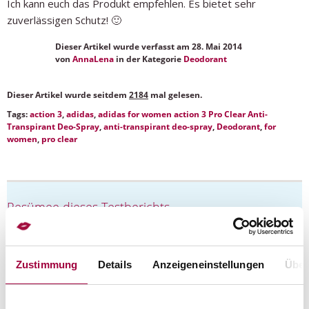
Ich kann euch das Produkt empfehlen. Es bietet sehr
zuverlässigen Schutz! 🙂
Dieser Artikel wurde verfasst
am 28. Mai 2014
von
AnnaLena
in der Kategorie
Deodorant
4
Dieser Artikel wurde seitdem
2184
mal gelesen.
Tags:
action 3
,
adidas
,
adidas for women action 3 Pro Clear Anti-
Transpirant Deo-Spray
,
anti-transpirant deo-spray
,
Deodorant
,
for
women
,
pro clear
Resümee dieses Testberichts
X
X
X
X
X
lässt sich sehr einfach auftragen
X
X
X
X
X
ansprechender Duft
Zustimmung
Details
Anzeigeneinstellungen
Über
X
X
X
X
X
zieht schnell ein
X
X
X
X
O
bietet zuverlässigen Schutz vor Schweißgeruch
X
X
X
X
X
gute Hautverträglichkeit