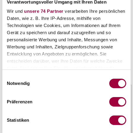
Verantwortungsvoller Umgang mit Ihren Daten
Gesamtwertung:
4,8
von
5,0
Wir und
unsere 74 Partner
verarbeiten Ihre persönlichen
Daten, wie z. B. Ihre IP-Adresse, mithilfe von
Technologien wie Cookies, um Informationen auf Ihrem
Hinterlasse eine Antwort
Gerät zu speichern und darauf zuzugreifen und so
personalisierte Werbung und Inhalte, Messungen von
Du musst
EINGELOGGT
sein, um einen Kommentar schreiben zu
Werbung und Inhalten, Zielgruppenforschung sowie
können.
Entwicklung von Angeboten zu ermöglichen. Sie
entscheiden darüber, wer Ihre Daten für welche Zwecke
nutzt. Sie können Ihre Einwilligung jederzeit über die
Das könnte Dich auch interessieren
Cookie-Erklärung oder durch Klicken auf das Privacy
Einwilligungsauswahl
Trigger Symbol ändern oder widerrufen
Notwendig
Wenn Sie es erlauben, würden wir auch gerne:
Präferenzen
Informationen über Ihre geografische Lage
erfassen, welche bis auf einige Meter genau sein
können
Statistiken
Ihr Gerät durch aktives Scannen nach