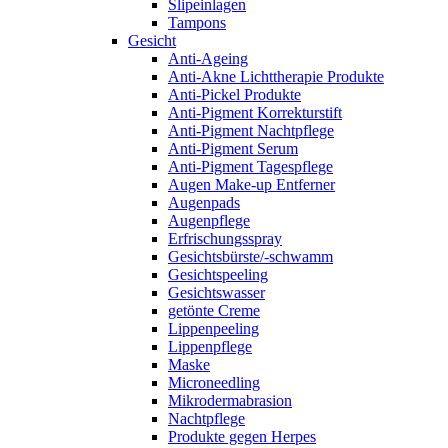
Slipeinlagen
Tampons
Gesicht
Anti-Ageing
Anti-Akne Lichttherapie Produkte
Anti-Pickel Produkte
Anti-Pigment Korrekturstift
Anti-Pigment Nachtpflege
Anti-Pigment Serum
Anti-Pigment Tagespflege
Augen Make-up Entferner
Augenpads
Augenpflege
Erfrischungsspray
Gesichtsbürste/-schwamm
Gesichtspeeling
Gesichtswasser
getönte Creme
Lippenpeeling
Lippenpflege
Maske
Microneedling
Mikrodermabrasion
Nachtpflege
Produkte gegen Herpes