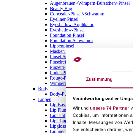
Augenbrauen-/Wimpern-Bürstchen/-Pinsel
Beauty Bag
Concealer-Pinsel/-Schwamm
Eyeliner-Pinsel
Eyeshadow-Applikator
Eyeshadow-Pinsel
Foundation-Pinsel
Foundation-Schwamm
Lippenpinsel
Masken-Pinsel
Pinsel-Set
Pinselreiniger
Pinzette
Puder-Pinsel
Rouge-Pinsel
Zustimmung
Wimpernformer
Body
Body-Puder
Verantwortungsvoller Umgan
Lippen
Lip Base
Wir und
unsere 74 Partner
v
Lip Plumper
Cookies, um Informationen a
Lip Tint
Lip Topper
Inhalte, Messungen von Werb
Lipgloss
Sie entscheiden darüber, wer
Lipliner