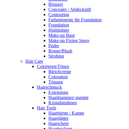
Bronzer
Concealer / Abdeckstift
Contouring
Farbpigmente für Foundation
Foundation
Highlighter
Make-up Base
Make-up Fixing Spray
Puder
Rouge/Blush
Strobing
Hair Care
Colorieren/Tönen
Bleichcreme
Coloration
Tönung
Haarschmuck
Extensions
Haarklammer/-gummi
Kristallsträhnen
Hair Tools
Haarbürste / Kamm
Haarglätter
Haarschere
Haartrockner