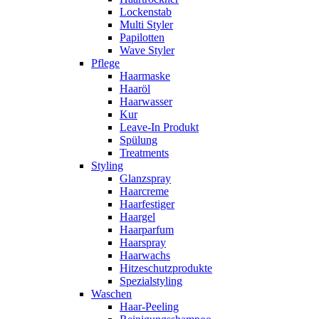
Lockenstab
Multi Styler
Papilotten
Wave Styler
Pflege
Haarmaske
Haaröl
Haarwasser
Kur
Leave-In Produkt
Spülung
Treatments
Styling
Glanzspray
Haarcreme
Haarfestiger
Haargel
Haarparfum
Haarspray
Haarwachs
Hitzeschutzprodukte
Spezialstyling
Waschen
Haar-Peeling