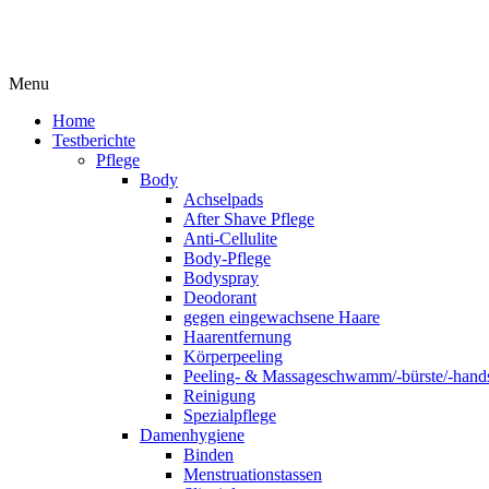
Menu
Home
Testberichte
Pflege
Body
Achselpads
After Shave Pflege
Anti-Cellulite
Body-Pflege
Bodyspray
Deodorant
gegen eingewachsene Haare
Haarentfernung
Körperpeeling
Peeling- & Massageschwamm/-bürste/-hand
Reinigung
Spezialpflege
Damenhygiene
Binden
Menstruationstassen