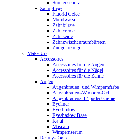
Sonnenschutz
Zahnpflege
Fluorid Gelee
Mundwasser
Zahnbürste
Zahncreme
Zahnseide
Zahnzwischenraumbürsten
Zungenreiniger
Make-Up
Accessoires
Accessoires für die Augen
Accessoires für die Nägel
Accessoires für die Zähne
Augen
Augenbrauen- und Wimpernfarbe
Augenbrauen-/Wimpern-Gel
Augenbrauenstift/-puder/-creme
Eyeliner
Eyeshadow
Eyeshadow Base
Kajal
Mascara
Wimpernserum
Beauty-Tools