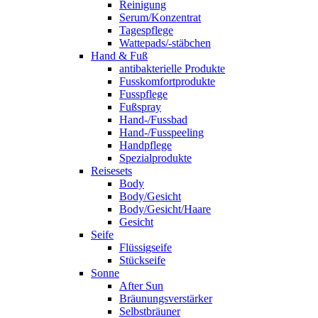
Reinigung
Serum/Konzentrat
Tagespflege
Wattepads/-stäbchen
Hand & Fuß
antibakterielle Produkte
Fusskomfortprodukte
Fusspflege
Fußspray
Hand-/Fussbad
Hand-/Fusspeeling
Handpflege
Spezialprodukte
Reisesets
Body
Body/Gesicht
Body/Gesicht/Haare
Gesicht
Seife
Flüssigseife
Stückseife
Sonne
After Sun
Bräunungsverstärker
Selbstbräuner