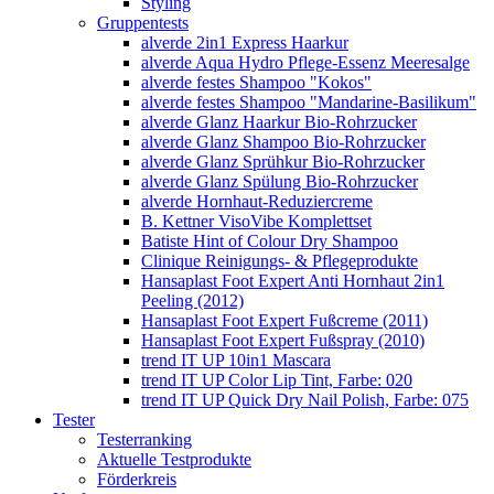
Styling
Gruppentests
alverde 2in1 Express Haarkur
alverde Aqua Hydro Pflege-Essenz Meeresalge
alverde festes Shampoo "Kokos"
alverde festes Shampoo "Mandarine-Basilikum"
alverde Glanz Haarkur Bio-Rohrzucker
alverde Glanz Shampoo Bio-Rohrzucker
alverde Glanz Sprühkur Bio-Rohrzucker
alverde Glanz Spülung Bio-Rohrzucker
alverde Hornhaut-Reduziercreme
B. Kettner VisoVibe Komplettset
Batiste Hint of Colour Dry Shampoo
Clinique Reinigungs- & Pflegeprodukte
Hansaplast Foot Expert Anti Hornhaut 2in1
Peeling (2012)
Hansaplast Foot Expert Fußcreme (2011)
Hansaplast Foot Expert Fußspray (2010)
trend IT UP 10in1 Mascara
trend IT UP Color Lip Tint, Farbe: 020
trend IT UP Quick Dry Nail Polish, Farbe: 075
Tester
Testerranking
Aktuelle Testprodukte
Förderkreis