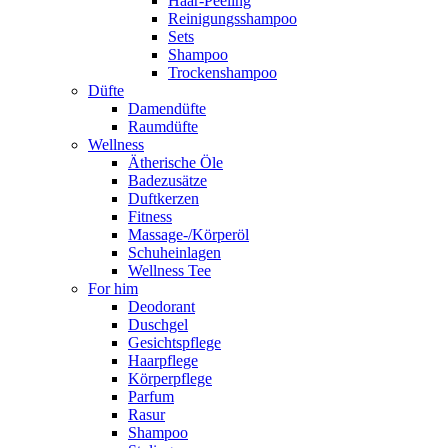
Haar-Peeling
Reinigungsshampoo
Sets
Shampoo
Trockenshampoo
Düfte
Damendüfte
Raumdüfte
Wellness
Ätherische Öle
Badezusätze
Duftkerzen
Fitness
Massage-/Körperöl
Schuheinlagen
Wellness Tee
For him
Deodorant
Duschgel
Gesichtspflege
Haarpflege
Körperpflege
Parfum
Rasur
Shampoo