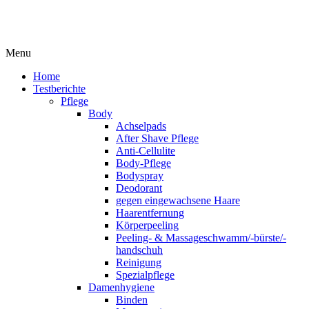
Menu
Home
Testberichte
Pflege
Body
Achselpads
After Shave Pflege
Anti-Cellulite
Body-Pflege
Bodyspray
Deodorant
gegen eingewachsene Haare
Haarentfernung
Körperpeeling
Peeling- & Massageschwamm/-bürste/-
handschuh
Reinigung
Spezialpflege
Damenhygiene
Binden