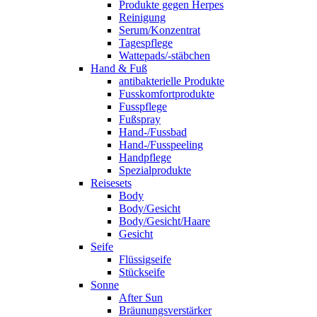
Produkte gegen Herpes
Reinigung
Serum/Konzentrat
Tagespflege
Wattepads/-stäbchen
Hand & Fuß
antibakterielle Produkte
Fusskomfortprodukte
Fusspflege
Fußspray
Hand-/Fussbad
Hand-/Fusspeeling
Handpflege
Spezialprodukte
Reisesets
Body
Body/Gesicht
Body/Gesicht/Haare
Gesicht
Seife
Flüssigseife
Stückseife
Sonne
After Sun
Bräunungsverstärker