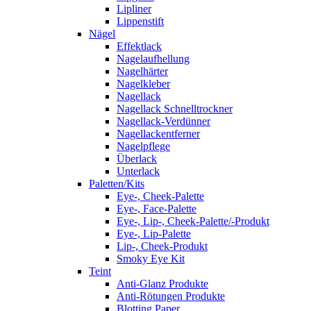
Lipliner
Lippenstift
Nägel
Effektlack
Nagelaufhellung
Nagelhärter
Nagelkleber
Nagellack
Nagellack Schnelltrockner
Nagellack-Verdünner
Nagellackentferner
Nagelpflege
Überlack
Unterlack
Paletten/Kits
Eye-, Cheek-Palette
Eye-, Face-Palette
Eye-, Lip-, Cheek-Palette/-Produkt
Eye-, Lip-Palette
Lip-, Cheek-Produkt
Smoky Eye Kit
Teint
Anti-Glanz Produkte
Anti-Rötungen Produkte
Blotting Paper