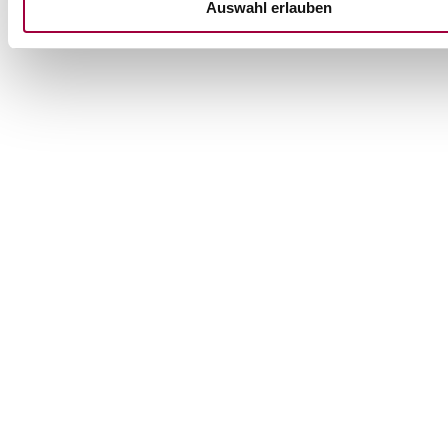
Auswahl erlauben
Informationen möglicherweise mit weiteren Daten zusammen,
ihnen bereitgestellt haben oder die sie im Rahmen Ihrer Nut
Dienste gesammelt haben.