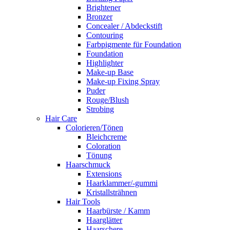
Brightener
Bronzer
Concealer / Abdeckstift
Contouring
Farbpigmente für Foundation
Foundation
Highlighter
Make-up Base
Make-up Fixing Spray
Puder
Rouge/Blush
Strobing
Hair Care
Colorieren/Tönen
Bleichcreme
Coloration
Tönung
Haarschmuck
Extensions
Haarklammer/-gummi
Kristallsträhnen
Hair Tools
Haarbürste / Kamm
Haarglätter
Haarschere