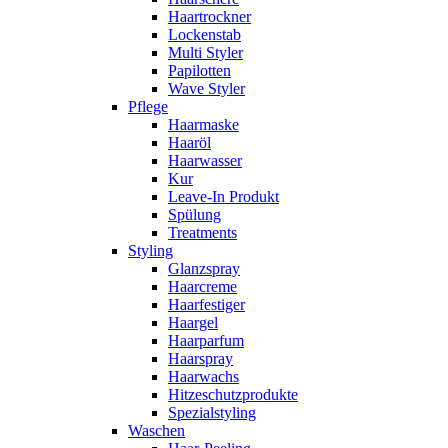
Haartrockner
Lockenstab
Multi Styler
Papilotten
Wave Styler
Pflege
Haarmaske
Haaröl
Haarwasser
Kur
Leave-In Produkt
Spülung
Treatments
Styling
Glanzspray
Haarcreme
Haarfestiger
Haargel
Haarparfum
Haarspray
Haarwachs
Hitzeschutzprodukte
Spezialstyling
Waschen