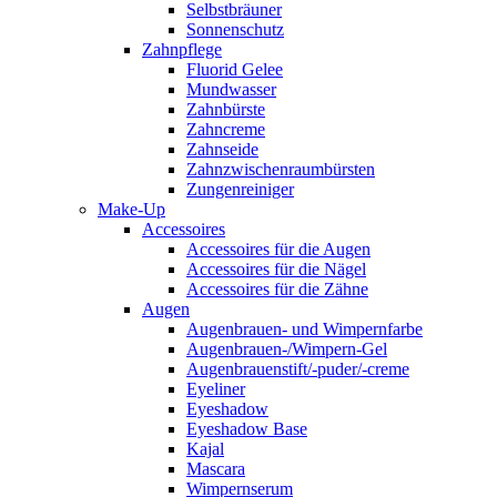
Selbstbräuner
Sonnenschutz
Zahnpflege
Fluorid Gelee
Mundwasser
Zahnbürste
Zahncreme
Zahnseide
Zahnzwischenraumbürsten
Zungenreiniger
Make-Up
Accessoires
Accessoires für die Augen
Accessoires für die Nägel
Accessoires für die Zähne
Augen
Augenbrauen- und Wimpernfarbe
Augenbrauen-/Wimpern-Gel
Augenbrauenstift/-puder/-creme
Eyeliner
Eyeshadow
Eyeshadow Base
Kajal
Mascara
Wimpernserum