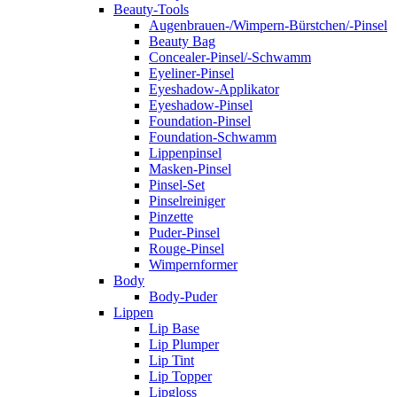
Beauty-Tools
Augenbrauen-/Wimpern-Bürstchen/-Pinsel
Beauty Bag
Concealer-Pinsel/-Schwamm
Eyeliner-Pinsel
Eyeshadow-Applikator
Eyeshadow-Pinsel
Foundation-Pinsel
Foundation-Schwamm
Lippenpinsel
Masken-Pinsel
Pinsel-Set
Pinselreiniger
Pinzette
Puder-Pinsel
Rouge-Pinsel
Wimpernformer
Body
Body-Puder
Lippen
Lip Base
Lip Plumper
Lip Tint
Lip Topper
Lipgloss