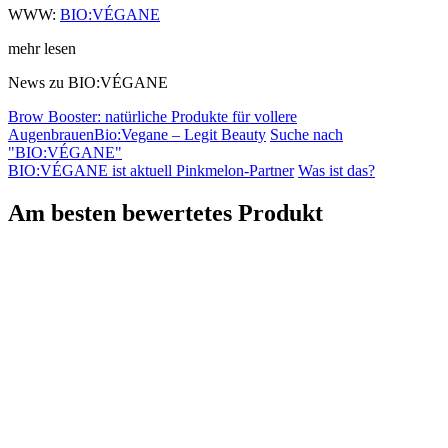
WWW:
BIO:VÉGANE
mehr lesen
News zu BIO:VÉGANE
Brow Booster: natürliche Produkte für vollere
Augenbrauen
Bio:Vegane – Legit Beauty
Suche nach
"BIO:VÉGANE"
BIO:VÉGANE
ist aktuell Pinkmelon-Partner
Was ist das?
Am besten bewertetes Produkt