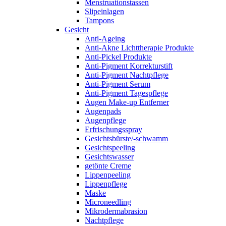
Menstruationstassen
Slipeinlagen
Tampons
Gesicht
Anti-Ageing
Anti-Akne Lichttherapie Produkte
Anti-Pickel Produkte
Anti-Pigment Korrekturstift
Anti-Pigment Nachtpflege
Anti-Pigment Serum
Anti-Pigment Tagespflege
Augen Make-up Entferner
Augenpads
Augenpflege
Erfrischungsspray
Gesichtsbürste/-schwamm
Gesichtspeeling
Gesichtswasser
getönte Creme
Lippenpeeling
Lippenpflege
Maske
Microneedling
Mikrodermabrasion
Nachtpflege