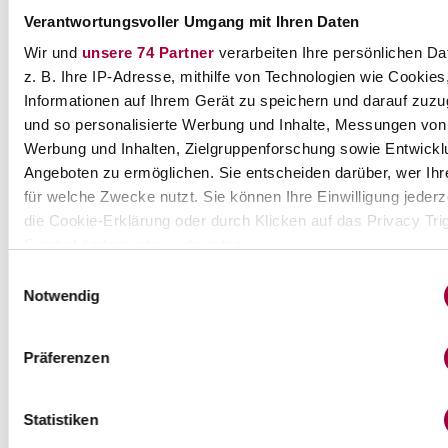
Haartrockner
Verantwortungsvoller Umgang mit Ihren Daten
Lockenstab
Wir und
unsere 74 Partner
verarbeiten Ihre persönlichen Da
Multi Styler
Papilotten
z. B. Ihre IP-Adresse, mithilfe von Technologien wie Cookies
Wave Styler
Informationen auf Ihrem Gerät zu speichern und darauf zuzu
Pflege
und so personalisierte Werbung und Inhalte, Messungen von
Haarmaske
Haaröl
Werbung und Inhalten, Zielgruppenforschung sowie Entwickl
Haarwasser
Angeboten zu ermöglichen. Sie entscheiden darüber, wer Ihr
Kur
für welche Zwecke nutzt. Sie können Ihre Einwilligung jederz
Leave-In Produkt
Spülung
die Cookie-Erklärung oder durch Klicken auf das Privacy Tri
Treatments
Symbol ändern oder widerrufen
Styling
Glanzspray
Einwilligungsauswahl
Haarcreme
Wenn Sie es erlauben, würden wir auch gerne:
Notwendig
Haarfestiger
Informationen über Ihre geografische Lage erfassen,
Haargel
Haarparfum
bis auf einige Meter genau sein können
Präferenzen
Haarspray
Ihr Gerät durch aktives Scannen nach bestimmten
Haarwachs
Merkmalen (Fingerprinting) identifizieren
Hitzeschutzprodukte
Spezialstyling
Statistiken
Erfahren Sie mehr darüber, wie Ihre persönlichen Daten verar
Waschen
werden, und legen Sie Ihre Präferenzen im
Abschnitt Einzel