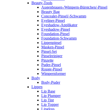
Beauty-Tools
Augenbrauen-/Wimpern-Bürstchen/-Pinsel
Beauty Bag
Concealer-Pinsel/-Schwamm
Eyeliner-Pinsel
Eyeshadow-Applikator
Eyeshadow-Pinsel
Foundation-Pinsel
Foundation-Schwamm
Lippenpinsel
Masken-Pinsel
Pinsel-Set
Pinselreiniger
Pinzette
Puder-Pinsel
Rouge-Pinsel
Wimpernformer
Body
Body-Puder
Lippen
Lip Base
Lip Plumper
Lip Tint
Lip Topper
Lipgloss