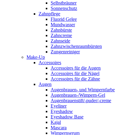
Selbstbräuner
Sonnenschutz
Zahnpflege
Fluorid Gelee
Mundwasser
Zahnbürste
Zahncreme
Zahnseide
Zahnzwischenraumbürsten
Zungenreiniger
Make-Up
Accessoires
Accessoires für die Augen
Accessoires für die Nägel
Accessoires für die Zähne
Augen
Augenbrauen- und Wimpernfarbe
Augenbrauen-/Wimpern-Gel
Augenbrauenstift/-puder/-creme
Eyeliner
Eyeshadow
Eyeshadow Base
Kajal
Mascara
Wimpernserum