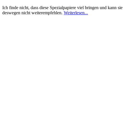
Ich finde nicht, dass diese Spezialpapiere viel bringen und kann sie
deswegen nicht weiterempfehlen.
Weiterlesen...
03.03.2014
Test von
queenie
4,0
/ 5,0
essence all about matt! oil control paper
Die instabile Verpackung gefällt mir nicht gut. Die Spezialtücher
selbst absorbieren Hautfett und -glanz allerdings sehr gut und sind
sehr praktisch für unterwegs.
Weiterlesen...