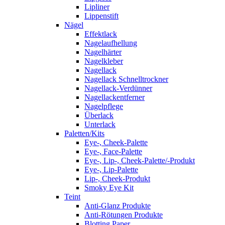
Lipliner
Lippenstift
Nägel
Effektlack
Nagelaufhellung
Nagelhärter
Nagelkleber
Nagellack
Nagellack Schnelltrockner
Nagellack-Verdünner
Nagellackentferner
Nagelpflege
Überlack
Unterlack
Paletten/Kits
Eye-, Cheek-Palette
Eye-, Face-Palette
Eye-, Lip-, Cheek-Palette/-Produkt
Eye-, Lip-Palette
Lip-, Cheek-Produkt
Smoky Eye Kit
Teint
Anti-Glanz Produkte
Anti-Rötungen Produkte
Blotting Paper