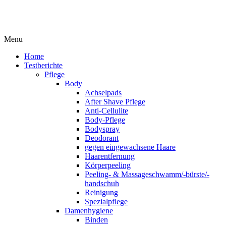
Menu
Home
Testberichte
Pflege
Body
Achselpads
After Shave Pflege
Anti-Cellulite
Body-Pflege
Bodyspray
Deodorant
gegen eingewachsene Haare
Haarentfernung
Körperpeeling
Peeling- & Massageschwamm/-bürste/-
handschuh
Reinigung
Spezialpflege
Damenhygiene
Binden