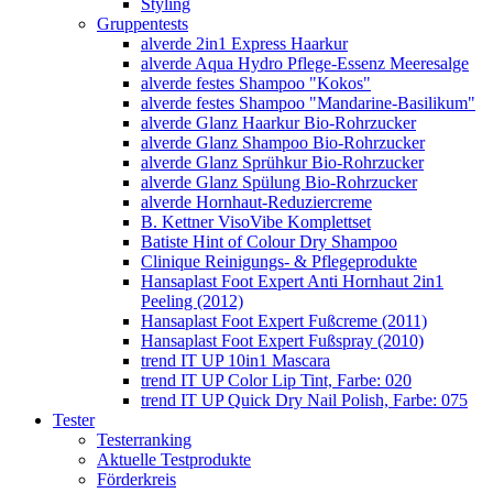
Styling
Gruppentests
alverde 2in1 Express Haarkur
alverde Aqua Hydro Pflege-Essenz Meeresalge
alverde festes Shampoo "Kokos"
alverde festes Shampoo "Mandarine-Basilikum"
alverde Glanz Haarkur Bio-Rohrzucker
alverde Glanz Shampoo Bio-Rohrzucker
alverde Glanz Sprühkur Bio-Rohrzucker
alverde Glanz Spülung Bio-Rohrzucker
alverde Hornhaut-Reduziercreme
B. Kettner VisoVibe Komplettset
Batiste Hint of Colour Dry Shampoo
Clinique Reinigungs- & Pflegeprodukte
Hansaplast Foot Expert Anti Hornhaut 2in1
Peeling (2012)
Hansaplast Foot Expert Fußcreme (2011)
Hansaplast Foot Expert Fußspray (2010)
trend IT UP 10in1 Mascara
trend IT UP Color Lip Tint, Farbe: 020
trend IT UP Quick Dry Nail Polish, Farbe: 075
Tester
Testerranking
Aktuelle Testprodukte
Förderkreis