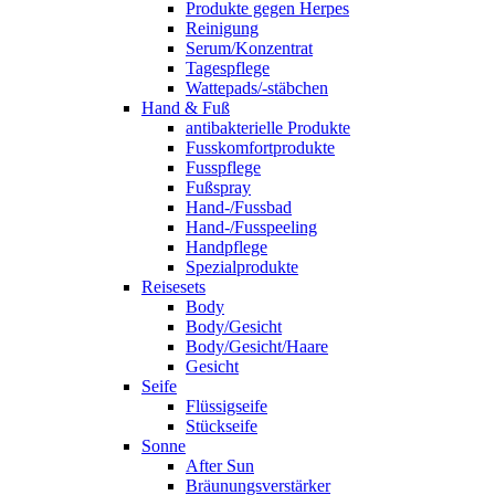
Produkte gegen Herpes
Reinigung
Serum/Konzentrat
Tagespflege
Wattepads/-stäbchen
Hand & Fuß
antibakterielle Produkte
Fusskomfortprodukte
Fusspflege
Fußspray
Hand-/Fussbad
Hand-/Fusspeeling
Handpflege
Spezialprodukte
Reisesets
Body
Body/Gesicht
Body/Gesicht/Haare
Gesicht
Seife
Flüssigseife
Stückseife
Sonne
After Sun
Bräunungsverstärker