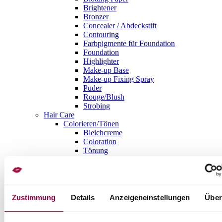
Brightener
Bronzer
Concealer / Abdeckstift
Contouring
Farbpigmente für Foundation
Foundation
Highlighter
Make-up Base
Make-up Fixing Spray
Puder
Rouge/Blush
Strobing
Hair Care
Colorieren/Tönen
Bleichcreme
Coloration
Tönung
Haarschmuck
Extensions
Haarklammer/-gummi
Kristallsträhnen
Hair Tools
Zustimmung
Details
Anzeigeneinstellungen
Über
Haarbürste / Kamm
Haarglätter
Haarschere