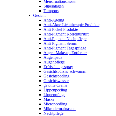
Menstruationstassen
Slipeinlagen
Tampons
Gesicht
Anti-Ageing
Anti-Akne Lichttherapie Produkte
Anti-Pickel Produkte
Anti-Pigment Korrekturstift
Anti-Pigment Nachtpflege
Anti-Pigment Serum
Anti-Pigment Tagespflege
Augen Make-up Entferner
Augenpads
Augenpflege
Erfrischungsspray
Gesichtsbürste/-schwamm
Gesichtspeeling
Gesichtswasser
getönte Creme
Lippenpeeling
Lippenpflege
Maske
Microneedling
Mikrodermabrasion
Nachtpflege