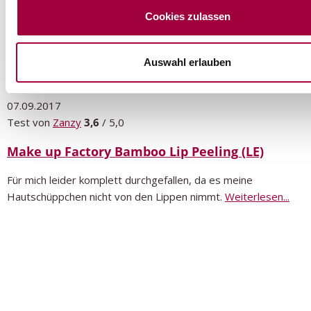
unsere Website zu analysieren. Außerdem geben wir Informa
Cookies zulassen
Ihrer Verwendung unserer Website an unsere Partner für soz
Medien, Werbung und Analysen weiter. Unsere Partner führe
Informationen möglicherweise mit weiteren Daten zusammen,
Auswahl erlauben
ihnen bereitgestellt haben oder die sie im Rahmen Ihrer Nut
Dienste gesammelt haben.
07.09.2017
Test von
Zanzy
3,6
/ 5,0
Make up Factory Bamboo Lip Peeling (LE)
Für mich leider komplett durchgefallen, da es meine
Hautschüppchen nicht von den Lippen nimmt.
Weiterlesen...