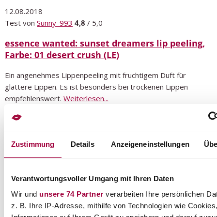
12.08.2018
Test von
Sunny_993
4,8
/ 5,0
essence wanted: sunset dreamers lip peeling,
Farbe: 01 desert crush (LE)
Ein angenehmes Lippenpeeling mit fruchtigem Duft für
glattere Lippen. Es ist besonders bei trockenen Lippen
empfehlenswert.
Weiterlesen...
Zustimmung
Details
Anzeigeneinstellungen
Übe
Verantwortungsvoller Umgang mit Ihren Daten
19.01.2018
Wir und
unsere 74 Partner
verarbeiten Ihre persönlichen Da
Test von
Zanzy
5,0
/ 5,0
z. B. Ihre IP-Adresse, mithilfe von Technologien wie Cookies
BadeFee Lippenpeeling Orange